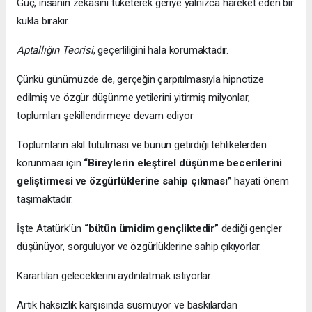
Güç, insanın zekâsını tüketerek geriye yalnızca hareket eden bir
kukla bırakır.
Aptallığın Teorisi
, geçerliliğini hala korumaktadır.
Çünkü günümüzde de, gerçeğin çarpıtılmasıyla hipnotize
edilmiş ve özgür düşünme yetilerini yitirmiş milyonlar,
toplumları şekillendirmeye devam ediyor
Toplumların akıl tutulması ve bunun getirdiği tehlikelerden
korunması için
“Bireylerin eleştirel düşünme becerilerini
geliştirmesi ve özgürlüklerine sahip çıkması”
hayati önem
taşımaktadır.
İşte Atatürk’ün
“bütün ümidim gençliktedir”
dediği gençler
düşünüyor, sorguluyor ve özgürlüklerine sahip çıkıyorlar.
Karartılan geleceklerini aydınlatmak istiyorlar.
Artık haksızlık karşısında susmuyor ve baskılardan