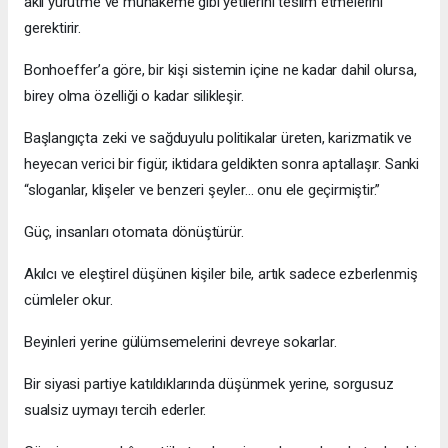
akıl yürütme ve muhakeme gibi yetilerini teslim etmelerini
gerektirir.
Bonhoeffer’a göre, bir kişi sistemin içine ne kadar dahil olursa,
birey olma özelliği o kadar silikleşir.
Başlangıçta zeki ve sağduyulu politikalar üreten, karizmatik ve
heyecan verici bir figür, iktidara geldikten sonra aptallaşır. Sanki
“sloganlar, klişeler ve benzeri şeyler… onu ele geçirmiştir.”
Güç, insanları otomata dönüştürür.
Akılcı ve eleştirel düşünen kişiler bile, artık sadece ezberlenmiş
cümleler okur.
Beyinleri yerine gülümsemelerini devreye sokarlar.
Bir siyasi partiye katıldıklarında düşünmek yerine, sorgusuz
sualsiz uymayı tercih ederler.