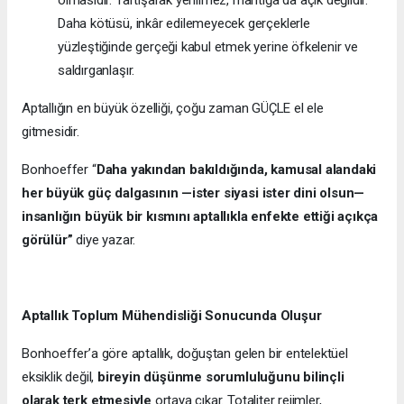
olmasıdır. Tartışarak yenilmez, mantığa da açık değildir.
Daha kötüsü, inkâr edilemeyecek gerçeklerle
yüzleştiğinde gerçeği kabul etmek yerine öfkelenir ve
saldırganlaşır.
Aptallığın en büyük özelliği, çoğu zaman GÜÇLE el ele
gitmesidir.
Bonhoeffer “
Daha yakından bakıldığında, kamusal alandaki
her büyük güç dalgasının —ister siyasi ister dini olsun—
insanlığın büyük bir kısmını aptallıkla enfekte ettiği açıkça
görülür”
diye yazar.
Aptallık Toplum Mühendisliği Sonucunda Oluşur
Bonhoeffer’a göre aptallık, doğuştan gelen bir entelektüel
eksiklik değil,
bireyin düşünme sorumluluğunu bilinçli
olarak terk etmesiyle
ortaya çıkar. Totaliter rejimler,