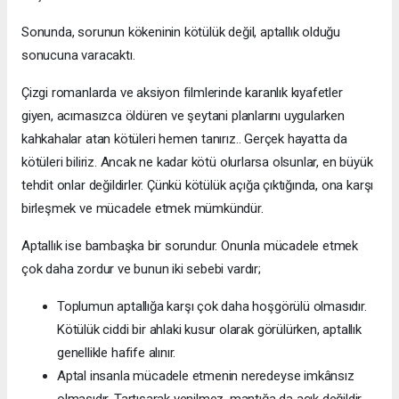
Sonunda, sorunun kökeninin kötülük değil, aptallık olduğu
sonucuna varacaktı.
Çizgi romanlarda ve aksiyon filmlerinde karanlık kıyafetler
giyen, acımasızca öldüren ve şeytani planlarını uygularken
kahkahalar atan kötüleri hemen tanırız.. Gerçek hayatta da
kötüleri biliriz. Ancak ne kadar kötü olurlarsa olsunlar, en büyük
tehdit onlar değildirler. Çünkü kötülük açığa çıktığında, ona karşı
birleşmek ve mücadele etmek mümkündür.
Aptallık ise bambaşka bir sorundur. Onunla mücadele etmek
çok daha zordur ve bunun iki sebebi vardır;
Toplumun aptallığa karşı çok daha hoşgörülü olmasıdır.
Kötülük ciddi bir ahlaki kusur olarak görülürken, aptallık
genellikle hafife alınır.
Aptal insanla mücadele etmenin neredeyse imkânsız