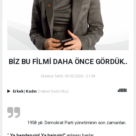
BİZ BU FİLMİ DAHA ÖNCE GÖRDÜK..
Ekleme Tarihi: 09.02.2026 - 21:38
Erkek
|
Kadın
(Haberi Sesli Oku)
1958 yılı. Demokrat Parti yönetiminin son zamanları.
“
Ya bendensin! Ya hainsin!”
anlayışı başlar.