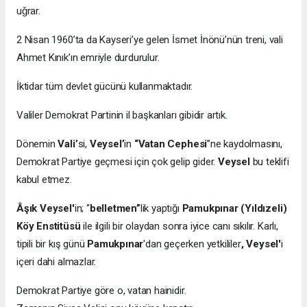
uǧrar.
2 Nisan 1960’ta da Kayseri’ye gelen İsmet İnönü’nün treni, vali
Ahmet Kınık’ın emriyle durdurulur.
İktidar tüm devlet gücünü kullanmaktadır.
Valiler Demokrat Partinin il başkanları gibidir artık.
Dönemin
Vali’
si,
Veysel’
in
“Vatan Cephesi
”ne kaydolmasını,
Demokrat Partiye geçmesi için çok gelip gider.
Veysel
bu teklifi
kabul etmez.
Âşık Veysel'
in; “
belletmen”
lik yaptığı
Pamukpınar (Yıldızeli)
Köy Enstitüsü
ile ilgili bir olaydan sonra iyice canı sıkılır. Karlı,
tipili bir kış günü
Pamukpınar
'dan geçerken yetkililer
, Veysel'
i
içeri dahi almazlar.
Demokrat Partiye göre o, vatan hainidir.