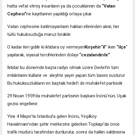
hatta vefat etmiş insanların ya da çocuklarının da
“Vatan
Cephesi”
ne kayıtlarının yapıldığı ortaya çıkar.
Vatan cephesine katılmayanların hakları ellerinden alınır, her
türlü hukuksuzluğa maruz bırakılır.
O kadar ileri gidilir ki iktidara oy vermeyen
Kırşehir“il”
iken
“ilçe
”
yapılarak, siyasal tercihlerinden dolayı
“cezalandırılır”
.
İktidar bu dönemde başta radyo olmak üzere Devlet’in tüm
imkânlarını kullanır ve aleyhte yayın yapan tüm basını susturur
Bu hukuksuzlukların en baştaki hedefi de muhalefet partisidir.
29 Nisan 1959’da muhalefet partisinin başkanı İnönü’nün, Uşak
gezisi engellenir.
Yine 4 Mayıs’ta İstanbul’a gelen İnönü, Yeşilköy
Havalimanı’ndan şehir merkezine giderken Topkapı’da önce
trafik müdürü tarafından durdurulur, sonra da halkın saldırısına