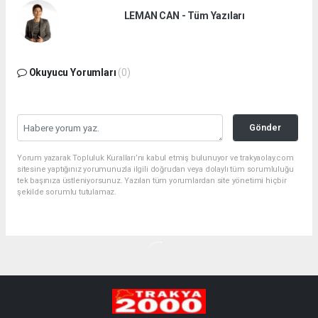
LEMAN CAN - Tüm Yazıları
Okuyucu Yorumları
(0)
Gönder
Yorum yazarak Topluluk Kuralları’nı kabul etmiş bulunuyor ve trakyaolay.com
sitesine yaptığınız yorumunuzla ilgili doğrudan veya dolaylı tüm sorumluluğu
tek başınıza üstleniyorsunuz. Yazılan tüm yorumlardan site yönetimi hiçbir
şekilde sorumlu tutulamaz.