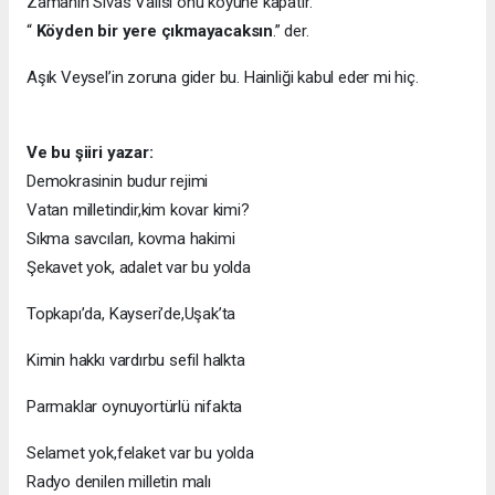
Zamanın Sivas Valisi onu köyüne kapatır.
“
Köyden bir yere çıkmayacaksın
.” der.
Aşık Veysel’in zoruna gider bu. Hainliği kabul eder mi hiç.
Ve bu şiiri yazar:
Demokrasinin budur rejimi
Vatan milletindir,kim kovar kimi?
Sıkma savcıları, kovma hakimi
Şekavet yok, adalet var bu yolda
Topkapı’da, Kayseri’de,Uşak’ta
Kimin hakkı vardırbu sefil halkta
Parmaklar oynuyortürlü nifakta
Selamet yok,felaket var bu yolda
Radyo denilen milletin malı