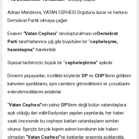
Adnan Menderes, VATAN CEPHESİ Örgütünü kurar ve herkesi
Demokrat Partili olmaya çağırır.
Esasen
“Vatan Cephesi
” ninoluşturulması ve
Demokrat
Parti
taraftarlarınca çığ gibi büyütülen bir “
cepheleşme,
hasımlaşma”
hareketidir.
Siyasal tarihimizin, büyük bir “
cepheleştirme”
ayıbıdır.
Dönemi yaşayanlar; özellikle köylerde
DP
ve
CHP
'lilerin gittikleri
kahveleri ayırdıklarını, aynı camilere gitmediklerini ve çocuklarını
evlendirmediklerini anlatırlar.
“
Vatan Cephesi”
nin yalnız
DP
’lilere değil bütün vatandaşlara
açık olduğu ilan edilir.Radyodan yapılan yayınlarda, her haber
saati öncesinde bu cepheye katılan vatandaşların isimleri
okunur. İlginçtir, birçok kişinin adının kendisinin bile haberi
olmadan
“Vatan Cephesi”
ne katılanlar arasında açıklandığı,