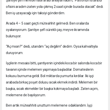
Şantiye şefi nerede nasıl aradı anlayamadım, ”Patronun İstanbul
ofisini aradım zaten yola çıkmış 2 saat içinde burada olacak” dedi.
Ben iş uzayacağı için taksiyi gönderdim.
Arada 4 – 5 saat geçti müteahhit gelmedi. Ben oralarda
oyalanıyorum. Şantiye şefi sürekli çay, meyve ikramında
bulunuyor.
“Aç mısın?” dedi, utandım “aç değilim” dedim. Oysa kahvaltıyla
duruyorum.
İşçilerin mesaisi bitti, şantiyenin içindeki koca bir salonda koca bir
tavanın içinde melemen yapmaya başladılar. Domateslerin
kokusu burnuma geldi. Bol miktarda yumurta kırdılar. İki işçi
arabada birkaç poşet dolusu sıcak ekmek indirdi. Melemen bir
başka, sıcak ekmekler bir başka kokmaya başladı. Zaten açım,
melemene de bayılıyorum.
Ben artık müteahhiti unuttum melemene odaklandım. İşçi