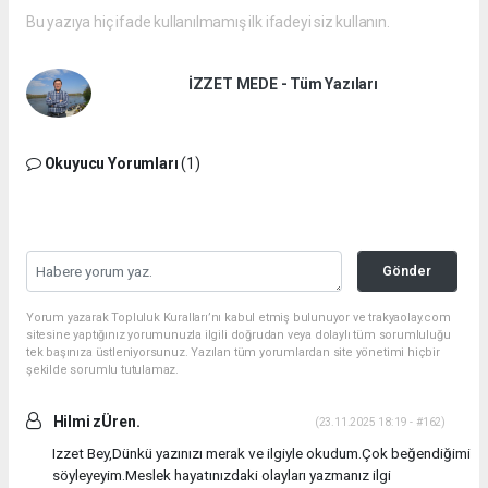
Bu yazıya hiç ifade kullanılmamış ilk ifadeyi siz kullanın.
İZZET MEDE - Tüm Yazıları
Okuyucu Yorumları
(1)
Gönder
Yorum yazarak Topluluk Kuralları’nı kabul etmiş bulunuyor ve trakyaolay.com
sitesine yaptığınız yorumunuzla ilgili doğrudan veya dolaylı tüm sorumluluğu
tek başınıza üstleniyorsunuz. Yazılan tüm yorumlardan site yönetimi hiçbir
şekilde sorumlu tutulamaz.
Hilmi zÜren.
(23.11.2025 18:19 - #162)
Izzet Bey,Dünkü yazınızı merak ve ilgiyle okudum.Çok beğendiğimi
söyleyeyim.Meslek hayatınızdaki olayları yazmanız ilgi