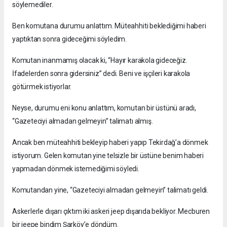
söylemediler.
Ben komutana durumu anlattım. Müteahhiti beklediğimi haberi
yaptıktan sonra gideceğimi söyledim.
Komutan inanmamış olacak ki, “Hayır karakola gideceğiz.
İfadelerden sonra gidersiniz” dedi. Beni ve işçileri karakola
götürmek istiyorlar.
Neyse, durumu eni konu anlattım, komutan bir üstünü aradı,
“Gazeteciyi almadan gelmeyin” talimatı almış.
Ancak ben müteahhiti bekleyip haberi yapıp Tekirdağ’a dönmek
istiyorum. Gelen komutan yine telsizle bir üstüne benim haberi
yapmadan dönmek istemediğimi söyledi.
Komutandan yine, “Gazeteciyi almadan gelmeyin” talimatı geldi.
Askerlerle dışarı çıktım iki askeri jeep dışarıda bekliyor. Mecburen
bir jeepe bindim Şarköy’e döndüm.