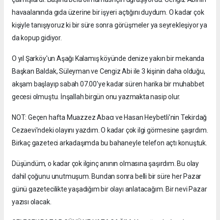
havaalanında gıda üzerine bir işyeri açtığını duydum. O kadar çok
kişiyle tanışıyoruz ki bir süre sonra görüşmeler ya seyrekleşiyor ya
da kopup gidiyor.
O yıl Şarköy'un Aşağı Kalamış köyünde denize yakın bir mekanda
Başkan Baldak, Süleyman ve Cengiz Abi ile 3 kişinin daha olduğu,
akşam başlayıp sabah 07.00'ye kadar süren harika bir muhabbet
gecesi olmuştu. İnşallah birgün onu yazmakta nasip olur.
NOT: Geçen hafta Muazzez Abacı ve Hasan Heybetli’nin Tekirdağ
Cezaevi’ndeki olayını yazdım. O kadar çok ilgi görmesine şaşırdım.
Birkaç gazeteci arkadaşımda bu bahaneyle telefon açtı konuştuk.
Düşündüm, o kadar çok ilginç anının olmasına şaşırdım. Bu olay
dahil çoğunu unutmuşum. Bundan sonra belli bir süre her Pazar
günü gazetecilikte yaşadığım bir olayı anlatacağım. Bir nevi Pazar
yazısı olacak.