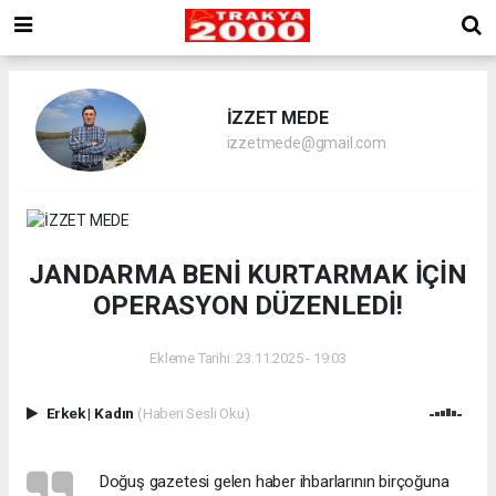
İZZET MEDE
izzetmede@gmail.com
JANDARMA BENİ KURTARMAK İÇİN
OPERASYON DÜZENLEDİ!
Ekleme Tarihi: 23.11.2025 - 19:03
Erkek
|
Kadın
(Haberi Sesli Oku)
Doğuş gazetesi gelen haber ihbarlarının birçoğuna