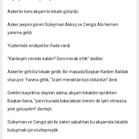
Askerler beni akşam ki lokale götürdü.
Asker jeepini gören Süleyman Akkoç ve Cengiz Abi hemen
yanıma geldi.
Yüzlerinde endişeli bir ifade vardı.
“Kardeşim nerede kaldın? Seni merak ettik” dediler.
Askerler gitti biz lokale girdik. Bir masada Başkan Kanber Baldak
oturuyor. Yanına gittik, “İzzet meraktan bizi öldürdün” dedi.
Gelelim kaçırılma olayının aslına, akşam lokalden ayrılırken
Başkan bana, “yarın burada kalacaksan benim de işim olmazsa
yine görüşelim” demişti.
Süleyman ve Cengiz abi ile zaten sabahtan bu akşamda lokalde
buluşmak için sözleşmiştik.