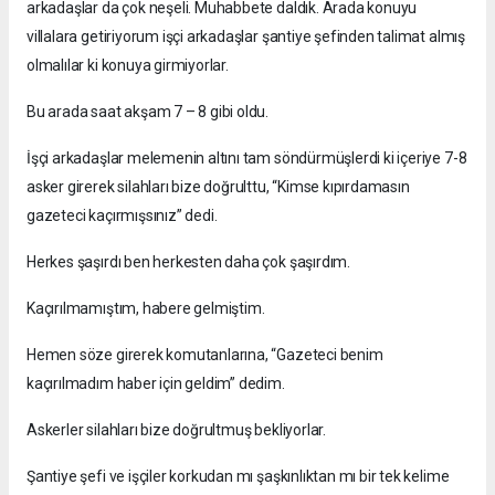
arkadaşlar da çok neşeli. Muhabbete daldık. Arada konuyu
villalara getiriyorum işçi arkadaşlar şantiye şefinden talimat almış
olmalılar ki konuya girmiyorlar.
Bu arada saat akşam 7 – 8 gibi oldu.
İşçi arkadaşlar melemenin altını tam söndürmüşlerdi ki içeriye 7-8
asker girerek silahları bize doğrulttu, “Kimse kıpırdamasın
gazeteci kaçırmışsınız” dedi.
Herkes şaşırdı ben herkesten daha çok şaşırdım.
Kaçırılmamıştım, habere gelmiştim.
Hemen söze girerek komutanlarına, “Gazeteci benim
kaçırılmadım haber için geldim” dedim.
Askerler silahları bize doğrultmuş bekliyorlar.
Şantiye şefi ve işçiler korkudan mı şaşkınlıktan mı bir tek kelime