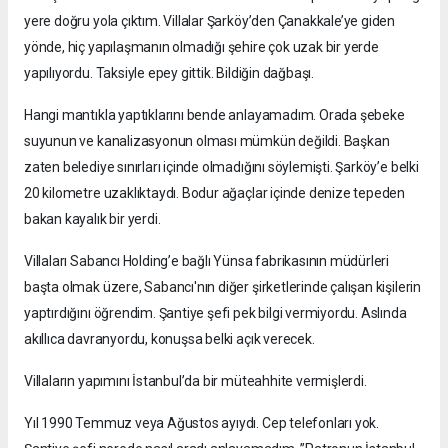
yere doğru yola çıktım. Villalar Şarköy’den Çanakkale’ye giden
yönde, hiç yapılaşmanın olmadığı şehire çok uzak bir yerde
yapılıyordu. Taksiyle epey gittik. Bildiğin dağbaşı.
Hangi mantıkla yaptıklarını bende anlayamadım. Orada şebeke
suyunun ve kanalizasyonun olması mümkün değildi. Başkan
zaten belediye sınırları içinde olmadığını söylemişti. Şarköy’e belki
20 kilometre uzaklıktaydı. Bodur ağaçlar içinde denize tepeden
bakan kayalık bir yerdi.
Villaları Sabancı Holding’e bağlı Yünsa fabrikasının müdürleri
başta olmak üzere, Sabancı'nın diğer şirketlerinde çalışan kişilerin
yaptırdığını öğrendim. Şantiye şefi pek bilgi vermiyordu. Aslında
akıllıca davranyordu, konuşsa belki açık verecek.
Villaların yapımını İstanbul’da bir müteahhite vermişlerdi.
Yıl 1990 Temmuz veya Ağustos ayıydı. Cep telefonları yok.