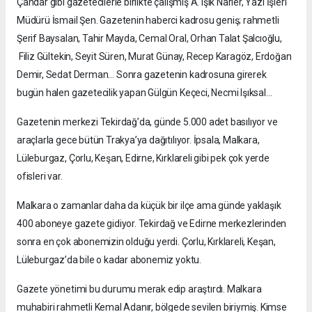
Çandar gibi gazetecilerle birlikte çalışmış A. Işık Narler, Yazı İşleri
Müdürü İsmail Şen. Gazetenin haberci kadrosu geniş; rahmetli
Şerif Baysalan, Tahir Mayda, Cemal Oral, Orhan Talat Şalcıoğlu,
Filiz Gültekin, Seyit Süren, Murat Günay, Recep Karagöz, Erdoğan
Demir, Sedat Derman… Sonra gazetenin kadrosuna girerek
bugün halen gazetecilik yapan Gülgün Keçeci, Necmi Işıksal…
Gazetenin merkezi Tekirdağ’da, günde 5.000 adet basılıyor ve
araçlarla gece bütün Trakya’ya dağıtılıyor. İpsala, Malkara,
Lüleburgaz, Çorlu, Keşan, Edirne, Kırklareli gibi pek çok yerde
ofisleri var.
Malkara o zamanlar daha da küçük bir ilçe ama günde yaklaşık
400 aboneye gazete gidiyor. Tekirdağ ve Edirne merkezlerinden
sonra en çok abonemizin olduğu yerdi. Çorlu, Kırklareli, Keşan,
Lüleburgaz’da bile o kadar abonemiz yoktu.
Gazete yönetimi bu durumu merak edip araştırdı. Malkara
muhabiri rahmetli Kemal Adanır, bölgede sevilen biriymiş. Kimse