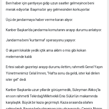
Ben haber için şantiyeye gidip uzun saatler gelmeyince beni
merak ediyorlar. Başıma bir şey gelmesinden korkuyorlar.
Üçü de jandarmaya haber verme kararı alıyor.
Kanber Başkan’da jandarma komutanını arayıp durumu anlatıyor.
Jandarma beni ‘kurtarma!’ operasyonu yapıyor.
O akşam lokalde yedik içtik ama aklım o mis gibi kokan
melemende kaldı.
Ertesi sabah gazeteyi arayıp durumu ilettim, rahmetli Genel Yayın
Yönetmenimiz Celal İmren, “Hafta sonu da geldi, ister kal dinlen
ister gel” dedi.
Kanber Başkanla uzun yıllardır görüşemedik, Süleyman Akkoç’la
en son rahmetli Tekirdağ Milletvekili Enis Sülün’ün makamında
karşılaştık. Büyük bir kaza geçirmişti. Kaza sırasında silahını
çalmışlardı. Başına bela olmaması için uğraşıyordu. Cengiz Abinin