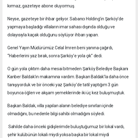
kırmaz, gazeteye abone oluyormuş.
Neyse, gazeteye bir ihbar geliyor. Sabancı Holding’in Şarköy’de
yapmaya başladığı villaların imar sahası dışında olduğu ve
dolayısıyla kaçak olduğunu söylüyor ihbarı yapan.
Genel Yayın Müdürümüz Celal İmren beni yanına çağırdı,
“Haberlerini yaz bırak, sonra Şarköy’e yola çık” dedi.
O gün yola çıktım daha mesai bitmeden Şarköy Belediye Başkanı
Kanber Baldak’ın makamına vardım. Başkan Baldak’la daha önce
tanışıyorduk ve bir önceki yaz Şarköy’de tatil yaptığım 3 gün
boyunca öğlen ve akşam yemeklerinde iki üç kez buluşmuştuk.
Başkan Baldak, villa yapılan alanın belediye sınırları içinde
olmadığını, bu nedenle bilgi sahibi olmadığını söyledi.
Sahilde daha önceki gidişlerimde buluştuğumuz bir lokal vardı,
şehir kulübünün lokali miydi yoksa başka bir lokal miydi