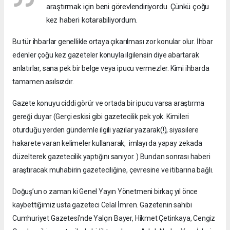
araştırmak için beni görevlendiriyordu. Çünkü çoğu
kez haberi kotarabiliyordum.
Bu tür ihbarlar genellikle ortaya çıkarılması zor konular olur. İhbar
edenler çoğu kez gazeteler konuyla ilgilensin diye abartarak
anlatırlar, sana pek bir belge veya ipucu vermezler. Kimi ihbarda
tamamen asılsızdır.
Gazete konuyu ciddi görür ve ortada bir ipucu varsa araştırma
gereği duyar (Gerçi eskisi gibi gazetecilik pek yok. Kimileri
oturduğu yerden gündemle ilgili yazılar yazarak(!), siyasilere
hakarete varan kelimeler kullanarak, imlayı da yapay zekada
düzelterek gazetecilik yaptığını sanıyor. ) Bundan sonrası haberi
araştıracak muhabirin gazeteciliğine, çevresine ve itibarına bağlı.
Doğuş’un o zaman ki Genel Yayın Yönetmeni birkaç yıl önce
kaybettiğimiz usta gazeteci Celal İmren. Gazetenin sahibi
Cumhuriyet Gazetesi’nde Yalçın Bayer, Hikmet Çetinkaya, Cengiz