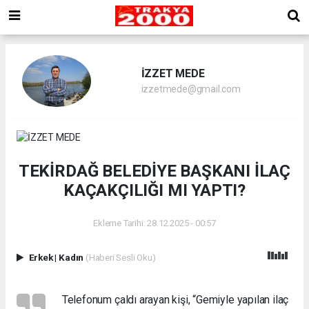
İZZET MEDE
izzetmede@gmail.com
TEKİRDAĞ BELEDİYE BAŞKANI İLAÇ
KAÇAKÇILIĞI MI YAPTI?
Ekleme Tarihi: 28.12.2025 - 00:57
Erkek
|
Kadın
(Haberi Sesli Oku)
Telefonum çaldı arayan kişi, “Gemiyle yapılan ilaç