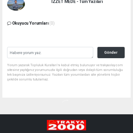
İZZET MEDE - Tüm Yazıları
Okuyucu Yorumları
(0)
Gönder
Yorum yazarak Topluluk Kuralları’nı kabul etmiş bulunuyor ve trakyaolay.com
sitesine yaptığınız yorumunuzla ilgili doğrudan veya dolaylı tüm sorumluluğu
tek başınıza üstleniyorsunuz. Yazılan tüm yorumlardan site yönetimi hiçbir
şekilde sorumlu tutulamaz.